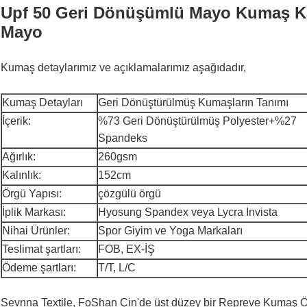
Upf 50 Geri Dönüşümlü Mayo Kumaş Kad
Mayo
Kumaş detaylarımız ve açıklamalarımız aşağıdadır,
Kumaş Detayları
Geri Dönüştürülmüş Kumaşların Tanımı
İçerik:
%73 Geri Dönüştürülmüş Polyester+%27
Spandeks
Ağırlık:
260gsm
Kalınlık:
152cm
Örgü Yapısı:
çözgülü örgü
İplik Markası:
Hyosung Spandex veya Lycra Invista
Nihai Ürünler:
Spor Giyim ve Yoga Markaları
Teslimat şartları:
FOB, EX-İŞ
Ödeme şartları:
T/T, L/C
Sevnna Textile, FoShan Çin'de üst düzey bir Repreve Kumaş Örm