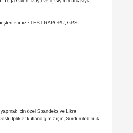
nlü Yoga Giyim, Mayo ve İç Giyim markasıyla
üm müşterilerimize TEST RAPORU, GRS
e yapmak için özel Spandeks ve Likra
 İplikler kullandığımız için, Sürdürülebilirlik