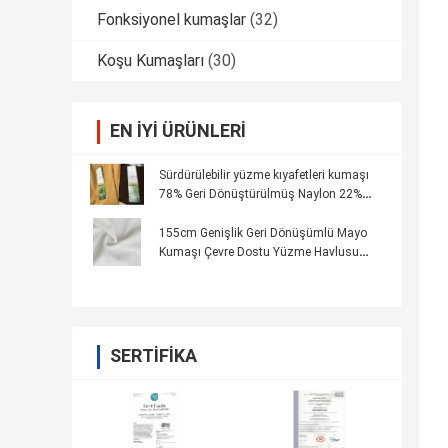
Fonksiyonel kumaşlar
(32)
Koşu Kumaşları
(30)
EN IYI ÜRÜNLERI
Sürdürülebilir yüzme kıyafetleri kumaşı
78% Geri Dönüştürülmüş Naylon 22%
Geri Dönüştürülmüş Malzemelerden
Spandex
155cm Genişlik Geri Dönüşümlü Mayo
Kumaşı Çevre Dostu Yüzme Havlusu
Bikini Tarzı
SERTIFIKA