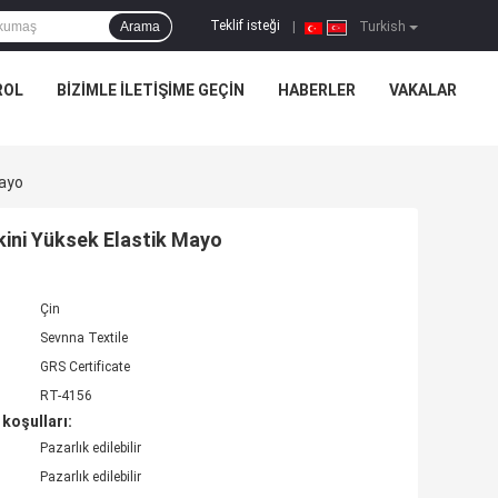
Teklif isteği
Arama
|
Turkish
ROL
BIZIMLE ILETIŞIME GEÇIN
HABERLER
VAKALAR
Mayo
ini Yüksek Elastik Mayo
Çin
Sevnna Textile
GRS Certificate
RT-4156
koşulları:
Pazarlık edilebilir
Pazarlık edilebilir