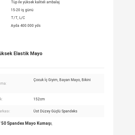
Tüp ile yüksek kaliteli ambalaj
15-20 iş günü
T/T, L/C
Ayda 400.000 yds
üksek Elastik Mayo
Çocuk İç Giyim, Bayan Mayo, Bikini
ama:
k:
152cm
arkası:
Üst Düzey Güçlü Spandeks
 50 Spandex Mayo Kumaşı
,