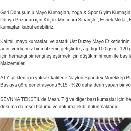
Geri Dönüşümlü Mayo Kumaşları, Yoga & Spor Giyim Kumaşları, 
Dünya Pazarları için Küçük Minimum Siparişler, Esnek Miktar, 
kumaşları kabul edebiliriz,
Kaliteli mayo kumaşları ve astarlı Üst Düzey Mayo Etiketlerini
adını verdiğimiz bir malzeme geliştirdik, ağırlığı 100 gsm - 120 
için herhangi bir rengi eşleştirmek için düşük minimum ile bas
Malzemeler.
ATY iplikleri için yüksek kalitede Naylon Spandex Mürekkep Püsk
Baskıya göre penetrasyonu %15 - %20 daha derin yapan bir yüks
SEVNNA TEKSTİL'de Mesh, Tığ ve diğer bazı kumaşlar için her 
dokuma dairesel bölümü ve dokuma ekibi bulunmaktadır.