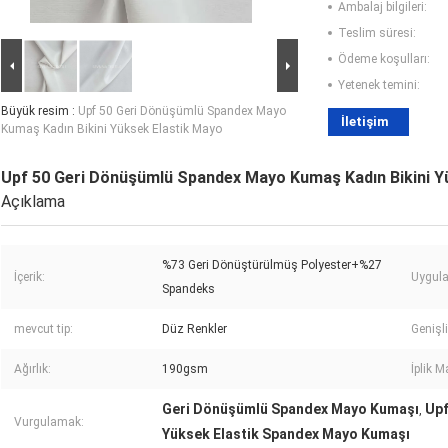
Ambalaj bilgileri:
Teslim süresi:
Ödeme koşulları:
Yetenek temini:
Büyük resim :
Upf 50 Geri Dönüşümlü Spandex Mayo
İletişim
Kumaş Kadın Bikini Yüksek Elastik Mayo
Upf 50 Geri Dönüşümlü Spandex Mayo Kumaş Kadın Bikini Y
Açıklama
%73 Geri Dönüştürülmüş Polyester+%27
İçerik:
Uygul
Spandeks
mevcut tip:
Düz Renkler
Genişli
Ağırlık:
190gsm
İplik M
Geri Dönüşümlü Spandex Mayo Kumaşı
Upf
,
Vurgulamak:
Yüksek Elastik Spandex Mayo Kumaşı