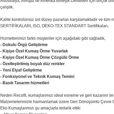
Avustralya, Avrupa ve Amerika Birleşik Devletleri için birçok ü
çalıştık.
Kalite kontrolümüz üst düzey pazarları karşılamaktadır ve t
SERTİFİKALARI, ISO, OEKO-TEX STANDART Sertifikaları,
Hizmetlerimizi farklı müşteriler için aşağıdaki gibi sağladık,
- Dokulu Örgü Geliştirme
- Kişiye Özel Kumaş Örme Yuvarlak
- Kişiye Özel Kumaş Örme Çözgülü Örme
- Özelleştirilmiş boyalı düz renkler
- Yeni Elyaf Geliştirme
- Fonksiyonel ve Teknik Kumaş Temini
- Basılı Tasarım hizmetleri
Neden Recolfi, kumaşlarımızı ideal esneme ve geri kazanım il
Malzemelerimizle harmanlamak üzere Geri Dönüşümlü Çevre Dostu
Eko Kumaşlarımızı şu amaçlarla tedarik ettik: