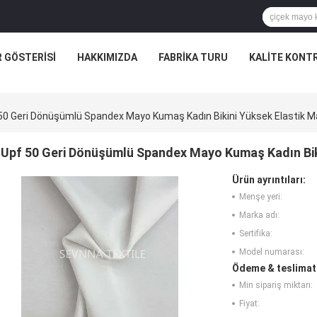
R GÖSTERISI
HAKKIMIZDA
FABRIKA TURU
KALITE KONT
50 Geri Dönüşümlü Spandex Mayo Kumaş Kadın Bikini Yüksek Elastik 
Upf 50 Geri Dönüşümlü Spandex Mayo Kumaş Kadın Bik
Ürün ayrıntıları:
Menşe yeri:
Marka adı:
Sertifika:
Model numarası:
Ödeme & teslimat 
Min sipariş miktarı:
Fiyat: