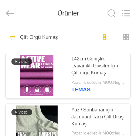
-
2026
SEVNNA
TEXTILE.
Ürünler
All
Rights
Reserved.
EV
313
Çift Örgü Kumaş
Geri dönüşümlü
ÜRÜN:%
mayo kumaş
142cm Genişlik
S
Dayanıklı Giysiler İçin
Çift örgü Kumaş
VR
Pazarlık edilebilir MOQ:Negotiable
GÖSTERISI
TEMAS
150
Geri dönüşümlü
HAKKIMIZDA
Yaz / Sonbahar için
Jacquard Tarzı Çift Dikiş
naylon kumaş
Kumaş
FABRIKA
Pazarlık edilebilir MOQ:Negotiable