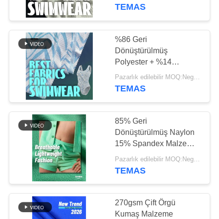
TURU
TEMAS
KALITE
%86 Geri
117
KONTROL
Dönüştürülmüş
Geri dönüşümlü
Polyester + %14
Spandeks Çift Örme
BIZIMLE
polyester kumaş
Pazarlık edilebilir MOQ:Negotiable
Kumaş RT-4224
TEMAS
ILETIŞIME
GEÇIN
85% Geri
Dönüştürülmüş Naylon
HABERLER
15% Spandex Malzeme
72
Ayrıntılar Çift örgü
Pazarlık edilebilir MOQ:Negotiable
Geri dönüşümlü
Kumaş 165cm Genişlik
TEMAS
VAKALAR
likra kumaş
SITE
270gsm Çift Örgü
Kumaş Malzeme