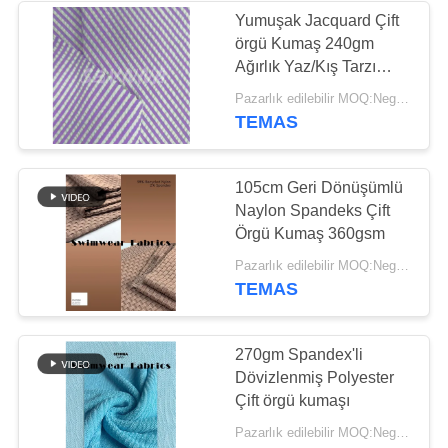
Yumuşak Jacquard Çift
örgü Kumaş 240gm
170
Ağırlık Yaz/Kış Tarzı
Activewear Örme
yoğunluk rulosu Poly
Pazarlık edilebilir MOQ:Negotiable
Bag'a Paketlenmiş
TEMAS
Kumaş
105cm Geri Dönüşümlü
Naylon Spandeks Çift
Örgü Kumaş 360gsm
164
Pazarlık edilebilir MOQ:Negotiable
TEMAS
Yoga Giyim Kumaş
270gm Spandex'li
Dövizlenmiş Polyester
Çift örgü kumaşı
Pazarlık edilebilir MOQ:Negotiable