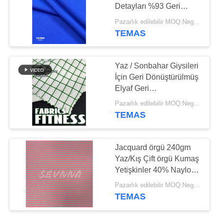
HARITASI
Detayları %93 Geri
Dönüştürülmüş Naylon
Pazarlık edilebilir MOQ:Negotiable
%7 Spandeks
PRIVACY
TEMAS
64
Sürdürülebilir ve Rahat
POLICY
Giyim İçin
Kumaşı al
Yaz / Sonbahar Giysileri
İçin Geri Dönüştürülmüş
Elyaf Geri
Dönüştürülmüş Poliester
Pazarlık edilebilir MOQ:Negotiable
Çift örgü Kumaş
TEMAS
105
Jacquard örgü 240gm
Çevre Dostu Mayo
Yaz/Kış Çift örgü Kumaş
Yetişkinler 40% Naylon
Kumaş
55%Poly 5%EL
Pazarlık edilebilir MOQ:Negotiable
TEMAS