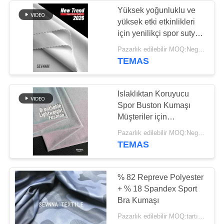
Yüksek yoğunluklu ve
yüksek etki etkinlikleri
170
için yenilikçi spor sutyen
Activewear Örme
kumaşı
Pazarlık edilebilir MOQ:Negotiable
TEMAS
Kumaş
Islaklıktan Koruyucu
Spor Buston Kumaşı
Müşteriler için
Malzemeler Maksimum
164
Pazarlık edilebilir MOQ:Negotiable
Konfor
TEMAS
Yoga Giyim Kumaş
% 82 Repreve Polyester
+ % 18 Spandex Sport
Bra Kumaşı
Pazarlık edilebilir MOQ:tartışılabilir