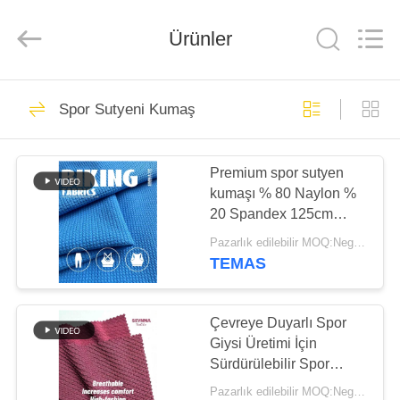
-
2026
SEVNNA
TEXTILE.
Ürünler
All
Rights
Reserved.
EV
313
Spor Sutyeni Kumaş
Geri dönüşümlü
ÜRÜN:%
mayo kumaş
Premium spor sutyen
S
kumaşı % 80 Naylon %
20 Spandex 125cm
VR
Genişlik
Pazarlık edilebilir MOQ:Negotiable
GÖSTERISI
TEMAS
150
Geri dönüşümlü
HAKKIMIZDA
Çevreye Duyarlı Spor
Giysi Üretimi İçin
naylon kumaş
Sürdürülebilir Spor
FABRIKA
Busta Kumaşı
Pazarlık edilebilir MOQ:Negotiable