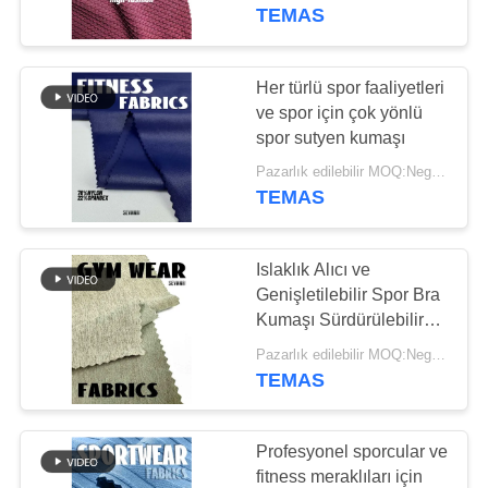
TURU
TEMAS
KALITE
Her türlü spor faaliyetleri
117
KONTROL
ve spor için çok yönlü
Geri dönüşümlü
spor sutyen kumaşı
BIZIMLE
polyester kumaş
Pazarlık edilebilir MOQ:Negotiable
TEMAS
ILETIŞIME
GEÇIN
Islaklık Alıcı ve
Genişletilebilir Spor Bra
HABERLER
Kumaşı Sürdürülebilir
72
Moda Pazarı
Pazarlık edilebilir MOQ:Negotiable
Geri dönüşümlü
TEMAS
VAKALAR
likra kumaş
SITE
Profesyonel sporcular ve
fitness meraklıları için