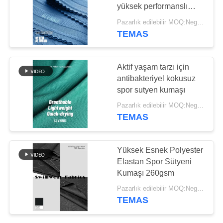
HARITASI
yüksek performanslı
spor sutyen kumaşı
Pazarlık edilebilir MOQ:Negotiable
PRIVACY
TEMAS
64
POLICY
Kumaşı al
Aktif yaşam tarzı için
antibakteriyel kokusuz
spor sutyen kumaşı
Pazarlık edilebilir MOQ:Negotiable
TEMAS
105
Yüksek Esnek Polyester
Çevre Dostu Mayo
Elastan Spor Sütyeni
Kumaşı 260gsm
Kumaş
Pazarlık edilebilir MOQ:Negotiable
TEMAS