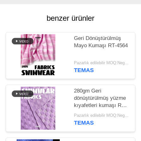
HARITASI
benzer ürünler
PRIVACY
POLICY
Geri Dönüştürülmüş
Mayo Kumaşı RT-4564
Pazarlık edilebilir MOQ:Negotiable
TEMAS
280gm Geri
dönüştürülmüş yüzme
kıyafetleri kumaşı RT-
4158
Pazarlık edilebilir MOQ:Negotiable
TEMAS