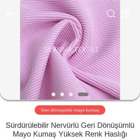
-
2026
SEVNNA
TEXTILE.
All
Rights
Reserved.
EV
ÜRÜN:%
S
VR
GÖSTERISI
HAKKIMIZDA
Geri dönüşümlü mayo kumaş
Sürdürülebilir Nervürlü Geri Dönüşümlü
FABRIKA
Mayo Kumaş Yüksek Renk Haslığı