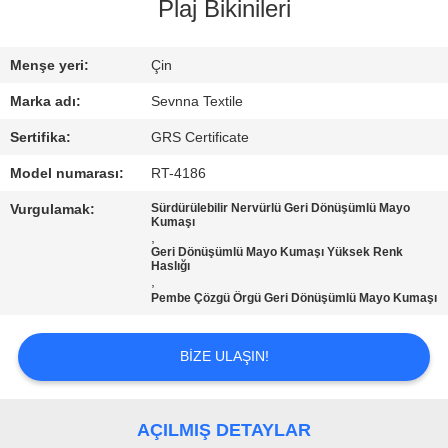
TURU
Plaj Bikinileri
KALITE
Menşe yeri:
Çin
KONTROL
Marka adı:
Sevnna Textile
Sertifika:
GRS Certificate
BIZIMLE
Model numarası:
RT-4186
ILETIŞIME
Vurgulamak:
Sürdürülebilir Nervürlü Geri Dönüşümlü Mayo
Kumaşı
GEÇIN
,
Geri Dönüşümlü Mayo Kumaşı Yüksek Renk
Haslığı
,
HABERLER
Pembe Çözgü Örgü Geri Dönüşümlü Mayo Kumaşı
VAKALAR
BIZE ULAŞIN!
SITE
AÇILMIŞ DETAYLAR