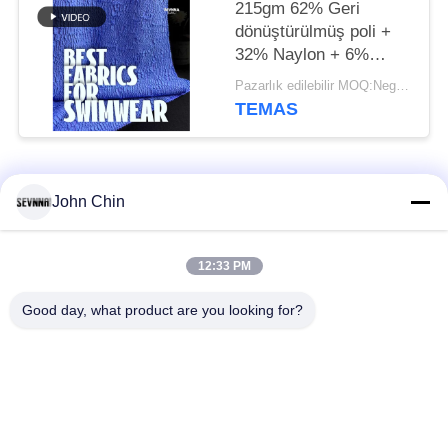
215gm 62% Geri
dönüştürülmüş poli +
32% Naylon + 6%
Spandeks Geri
Pazarlık edilebilir MOQ:Negotiable
dönüştürülmüş yüzme
TEMAS
kumaşı RT-4646
Popüler Kategoriler
Tüm
John Chin
Geri dönüşümlü
Geri dönüşümlü
12:33 PM
mayo kumaş
naylon kumaş
Good day, what product are you looking for?
Geri dönüşümlü
Geri dönüşümlü likra
polyester kumaş
kumaş
Çevre Dostu Mayo
Kumaşı al