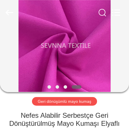
-
2026
SEVNNA
TEXTILE.
All
Rights
Reserved.
EV
ÜRÜN:%
S
VR
GÖSTERISI
HAKKIMIZDA
Geri dönüşümlü mayo kumaş
Nefes Alabilir Serbestçe Geri
FABRIKA
Dönüştürülmüş Mayo Kumaşı Elyaflı