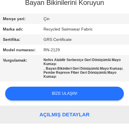
TURU
Bayan Bikinilerini Koruyun
KALITE
Menşe yeri:
Çin
KONTROL
Marka adı:
Recycled Swimwear Fabric
Sertifika:
GRS Certificate
BIZIMLE
Model numarası:
RN-2129
ILETIŞIME
Vurgulamak:
Nefes Alabilir Serbestçe Geri Dönüşümlü Mayo
Kumaşı
GEÇIN
,
,
Bayan Bikinileri Geri Dönüşümlü Mayo Kumaşı
Pembe Repreve Fiber Geri Dönüşümlü Mayo
Kumaşı
HABERLER
BIZE ULAŞIN!
VAKALAR
AÇILMIŞ DETAYLAR
SITE