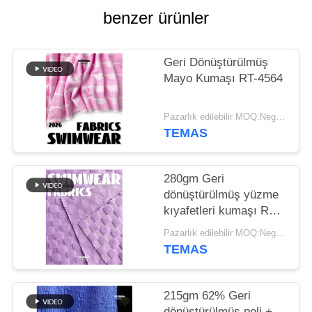
HARITASI
benzer ürünler
PRIVACY
Geri Dönüştürülmüş
POLICY
Mayo Kumaşı RT-4564
Pazarlık edilebilir MOQ:Negotiable
TEMAS
280gm Geri
dönüştürülmüş yüzme
kıyafetleri kumaşı RT-
4158
Pazarlık edilebilir MOQ:Negotiable
TEMAS
215gm 62% Geri
dönüştürülmüş poli +