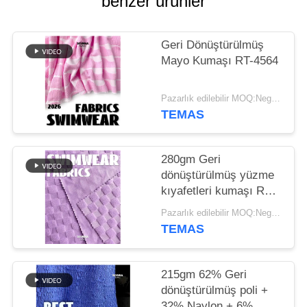
benzer ürünler
HARITASI
PRIVACY
Geri Dönüştürülmüş
Mayo Kumaşı RT-4564
POLICY
Pazarlık edilebilir MOQ:Negotiable
TEMAS
280gm Geri
dönüştürülmüş yüzme
kıyafetleri kumaşı RT-
4158
Pazarlık edilebilir MOQ:Negotiable
TEMAS
215gm 62% Geri
dönüştürülmüş poli +
32% Naylon + 6%