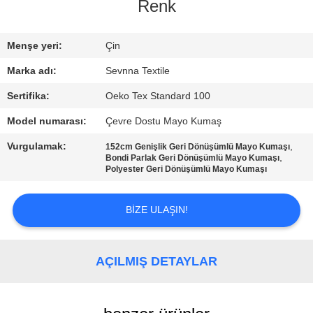
TURU
Renk
KALITE
Menşe yeri:
Çin
KONTROL
Marka adı:
Sevnna Textile
Sertifika:
Oeko Tex Standard 100
BIZIMLE
Model numarası:
Çevre Dostu Mayo Kumaş
ILETIŞIME
Vurgulamak:
,
152cm Genişlik Geri Dönüşümlü Mayo Kumaşı
GEÇIN
,
Bondi Parlak Geri Dönüşümlü Mayo Kumaşı
Polyester Geri Dönüşümlü Mayo Kumaşı
HABERLER
BIZE ULAŞIN!
VAKALAR
AÇILMIŞ DETAYLAR
SITE