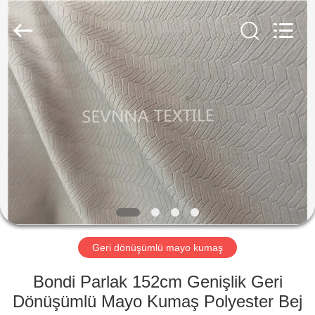
-
2026
SEVNNA
TEXTILE.
All
Rights
Reserved.
EV
ÜRÜN:%
S
VR
GÖSTERISI
HAKKIMIZDA
Geri dönüşümlü mayo kumaş
Bondi Parlak 152cm Genişlik Geri
FABRIKA
Dönüşümlü Mayo Kumaş Polyester Bej