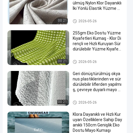
ülmüş Nylon Klor Dayanıklı
İki Yönlü Elastik Yüzme Ku
maşı Kumaşı
Çevre Dostu Mayo Kumaş
00:21
2026-05-26
255gm Eko Dostu Yüzme
Kıyafetleri Kumaş - Klor Di
rençli ve Hızlı Kuruyan Sür
dürülebilir Yüzme Kıyafetl
eri Malzemesi
Çevre Dostu Mayo Kumaş
00:21
2026-05-26
Geri dönüştürülmüş okya
nus plastiklerinden ve sür
dürülebilir liflerden yapılmı
ş, çevreye duyarlı mayo te
kstilleri sunan çevre dost
u mayo kumaşı
Çevre Dostu Mayo Kumaş
00:21
2026-05-26
Klora Dayanıklı ve Hızlı Kur
uyan Özelliklere Sahip Day
anıklı 150cm Genişlik Eko
Dostu Mayo Kumaşı