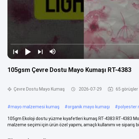
105gsm Çevre Dostu Mayo Kumaşı RT-4383
Çevre Dostu Mayo Kumaş
2026-07-29
65 görüşler
#
mayo malzemesi kumaş
#
organik mayo kumaşı
#
polyester
105gm Ekoloji dostu yüzme kıyafetleri kumaş RT-4383 RT-4383 Mo
malzeme seçimi için ürün özel yapımı, amaçlı kullanımı ve sipariş bilg