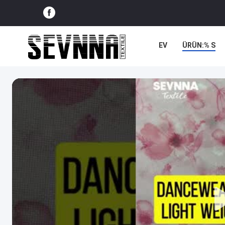
EV
ÜRÜN:% S
VAKALAR