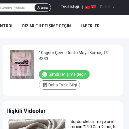
Teklif isteği
|
Turkish
Arama
ONTROL
BIZIMLE ILETIŞIME GEÇIN
HABERLER
105gsm Çevre Dostu Mayo Kumaşı RT-
4383
Şimdi iletişime geçin
Daha Fazla Bilgi
İlişkili Videolar
Sürdürülebilir mayo üreti
mi için % 90 Geri Dönüştür