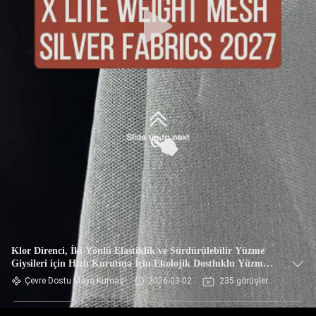
TURU
KALITE
KONTROL
BIZIMLE
ILETIŞIME
GEÇIN
HABERLER
VAKALAR
Klor Direnci, İki Yönlü Elastiklik ve Sürdürülebilir Yüzme
Giysileri için Hızlı Kurutma İçin Ekolojik Dostluklu Yüzme
Giysi Kumaşı
Çevre Dostu Mayo Kumaş
2026-03-02
235 görüşler
SITE