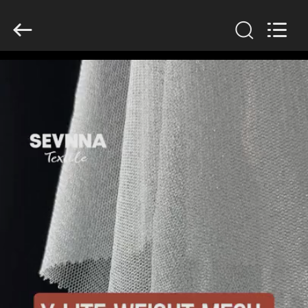
-
2026
SEVNNA
TEXTILE.
All
Rights
Reserved.
EV
ÜRÜN:%
S
VR
GÖSTERISI
HAKKIMIZDA
FABRIKA