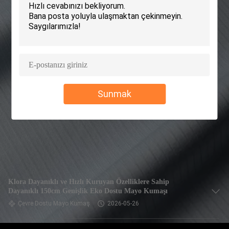
TURU
KALITE
KONTROL
BIZIMLE
Sunmak
ILETIŞIME
GEÇIN
HABERLER
VAKALAR
Klora Dayanıklı ve Hızlı Kuruyan Özelliklere Sahip
Dayanıklı 150cm Genişlik Eko Dostu Mayo Kumaşı
Çevre Dostu Mayo Kumaş
2026-05-26
SITE