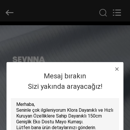
-
2026
SEVNNA
TEXTILE.
All
Rights
Reserved.
EV
ÜRÜN:%
S
Mesaj bırakın
VR
GÖSTERISI
Sizi yakında arayacağız!
HAKKIMIZDA
FABRIKA