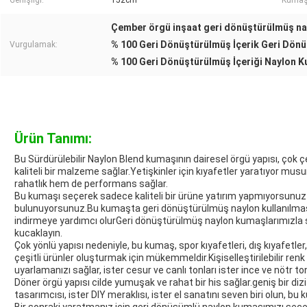
Genişliği:
152cm
Kumaş 
Çember örgü inşaat geri dönüştürülmüş n
% 100 Geri Dönüştürülmüş İçerik Geri Dön
Vurgulamak:
% 100 Geri Dönüştürülmüş İçeriği Naylon 
Ürün Tanımı:
Bu Sürdürülebilir Naylon Blend kumaşının dairesel örgü yapısı, çok çe
kaliteli bir malzeme sağlar.Yetişkinler için kıyafetler yaratıyor
rahatlık hem de performans sağlar.
Bu kumaşı seçerek sadece kaliteli bir ürüne yatırım yapmıyorsunu
bulunuyorsunuz.Bu kumaşta geri dönüştürülmüş naylon kullanılması
indirmeye yardımcı olurGeri dönüştürülmüş naylon kumaşlarımızla s
kucaklayın.
Çok yönlü yapısı nedeniyle, bu kumaş, spor kıyafetleri, dış kıyafetle
çeşitli ürünler oluşturmak için mükemmeldir.Kişiselleştirilebilir ren
uyarlamanızı sağlar, ister cesur ve canlı tonları ister ince ve nötr ton
Döner örgü yapısı cilde yumuşak ve rahat bir his sağlar.geniş bir d
tasarımcısı, ister DIY meraklısı, ister el sanatını seven biri olun, bu 