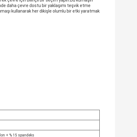
k çevre için bilinçli bir seçim yapın.Bu kumaşın
inde daha çevre dostu bir yaklaşımı teşvik etme
maşı kullanarak her dikişle olumlu bir etki yaratmak
lon + % 15 spandeks