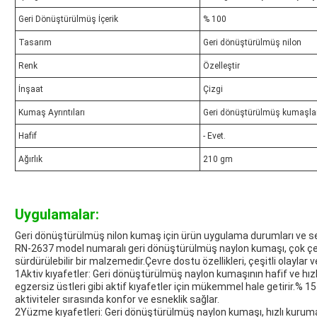
Geri Dönüştürülmüş İçerik
% 100
Tasarım
Geri dönüştürülmüş nilon
Renk
Özelleştir
İnşaat
Çizgi
Kumaş Ayrıntıları
Geri dönüştürülmüş kumaşlar
Hafif
- Evet.
Ağırlık
210 gm
Uygulamalar:
Geri dönüştürülmüş nilon kumaş için ürün uygulama durumları ve se
RN-2637 model numaralı geri dönüştürülmüş naylon kumaşı, çok çeş
sürdürülebilir bir malzemedir.Çevre dostu özellikleri, çeşitli olaylar v
1Aktiv kıyafetler: Geri dönüştürülmüş naylon kumaşının hafif ve hızl
egzersiz üstleri gibi aktif kıyafetler için mükemmel hale getirir.% 15
aktiviteler sırasında konfor ve esneklik sağlar.
2Yüzme kıyafetleri: Geri dönüştürülmüş naylon kumaşı, hızlı kuruma