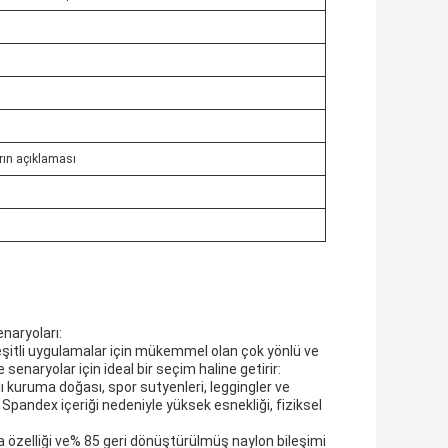
ın açıklaması
naryoları:
itli uygulamalar için mükemmel olan çok yönlü ve
e senaryolar için ideal bir seçim haline getirir:
ı kuruma doğası, spor sutyenleri, leggingler ve
 Spandex içeriği nedeniyle yüksek esnekliği, fiziksel
 özelliği ve% 85 geri dönüştürülmüş naylon bileşimi