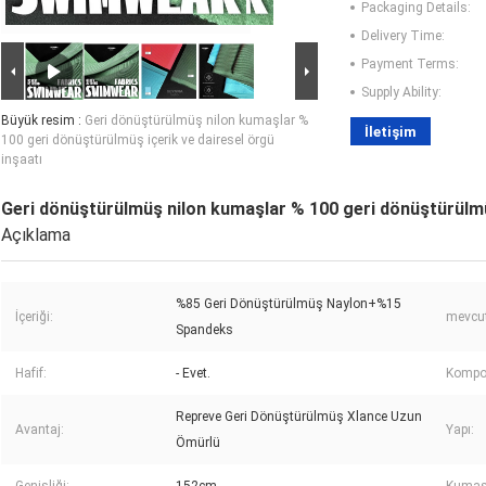
Packaging Details:
Delivery Time:
Payment Terms:
Supply Ability:
Büyük resim :
Geri dönüştürülmüş nilon kumaşlar %
İletişim
100 geri dönüştürülmüş içerik ve dairesel örgü
inşaatı
Geri dönüştürülmüş nilon kumaşlar % 100 geri dönüştürülmüş
Açıklama
%85 Geri Dönüştürülmüş Naylon+%15
İçeriği:
mevcut
Spandeks
Hafif:
- Evet.
Kompo
Repreve Geri Dönüştürülmüş Xlance Uzun
Avantaj:
Yapı:
Ömürlü