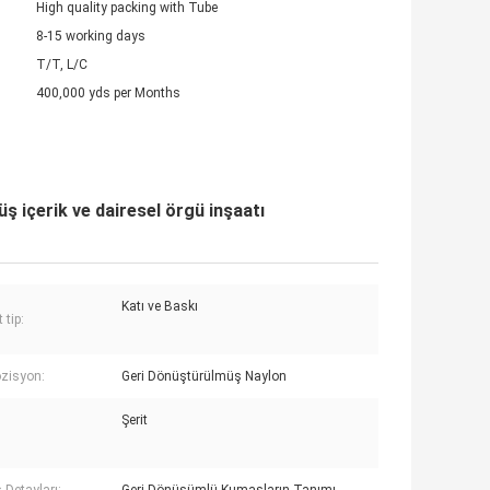
High quality packing with Tube
8-15 working days
T/T, L/C
400,000 yds per Months
 içerik ve dairesel örgü inşaatı
Katı ve Baskı
 tip:
zisyon:
Geri Dönüştürülmüş Naylon
Şerit