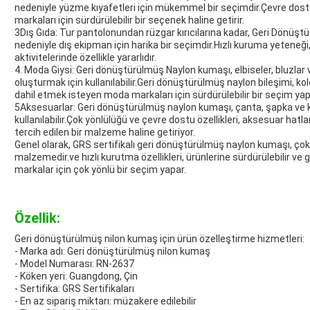
nedeniyle yüzme kıyafetleri için mükemmel bir seçimdir.Çevre dost
markaları için sürdürülebilir bir seçenek haline getirir.
3Dış Gıda: Tur pantolonundan rüzgar kırıcılarına kadar, Geri Dönüştü
nedeniyle dış ekipman için harika bir seçimdir.Hızlı kuruma yeteneği
aktivitelerinde özellikle yararlıdır.
4. Moda Giysi: Geri dönüştürülmüş Naylon kumaşı, elbiseler, bluzlar v
oluşturmak için kullanılabilir.Geri dönüştürülmüş naylon bileşimi, ko
dahil etmek isteyen moda markaları için sürdürülebilir bir seçim yap
5Aksesuarlar: Geri dönüştürülmüş naylon kumaşı, çanta, şapka ve 
kullanılabilir.Çok yönlülüğü ve çevre dostu özellikleri, aksesuar hatla
tercih edilen bir malzeme haline getiriyor.
Genel olarak, GRS sertifikalı geri dönüştürülmüş naylon kumaşı, çok ç
malzemedir.ve hızlı kurutma özellikleri, ürünlerine sürdürülebilir v
markalar için çok yönlü bir seçim yapar.
Özellik:
Geri dönüştürülmüş nilon kumaş için ürün özelleştirme hizmetleri:
- Marka adı: Geri dönüştürülmüş nilon kumaş
- Model Numarası: RN-2637
- Köken yeri: Guangdong, Çin
- Sertifika: GRS Sertifikaları
- En az sipariş miktarı: müzakere edilebilir