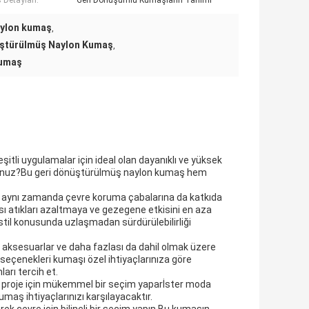
Detayları:
Geri Dönüşümlü Kumaşların Tanımı
aylon kumaş
,
üştürülmüş Naylon Kumaş
,
Kumaş
şitli uygulamalar için ideal olan dayanıklı ve yüksek
 musunuz?Bu geri dönüştürülmüş naylon kumaş hem
z aynı zamanda çevre koruma çabalarına da katkıda
 atıkları azaltmaya ve gezegene etkisini en aza
til konusunda uzlaşmadan sürdürülebilirliği
r, aksesuarlar ve daha fazlası da dahil olmak üzere
k seçenekleri kumaşı özel ihtiyaçlarınıza göre
ları tercih et.
izi proje için mükemmel bir seçim yaparİster moda
kumaş ihtiyaçlarınızı karşılayacaktır.