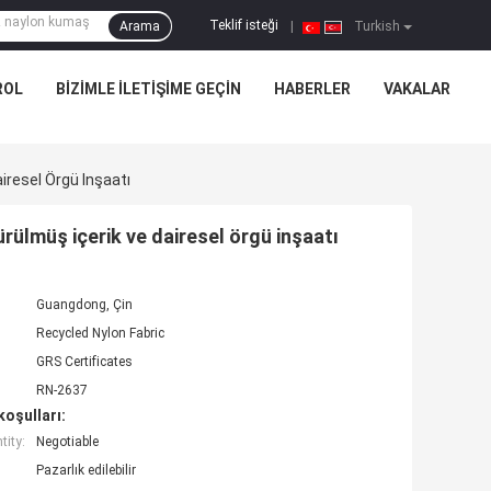
Teklif isteği
Arama
|
Turkish
ROL
BIZIMLE ILETIŞIME GEÇIN
HABERLER
VAKALAR
iresel Örgü Inşaatı
ülmüş içerik ve dairesel örgü inşaatı
Guangdong, Çin
Recycled Nylon Fabric
GRS Certificates
RN-2637
oşulları:
ity:
Negotiable
Pazarlık edilebilir