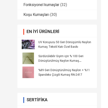
Fonksiyonel kumaşlar
(32)
Koşu Kumaşları
(30)
EN IYI ÜRÜNLERI
UV Koruyucu 50 Geri Dönüşümlü Naylon
Kumaş Tekstil Katı Özel Baskı
Sürdürülebilir Giyim için % 100 Geri
Dönüştürülmüş Naylon Kumaş
Özelleştirilebilir Şerit Yapımı
%89 Geri Dönüştürülmüş Naylon + %11
Spandeks Çizgili Kumaş RN-2417
SERTIFIKA