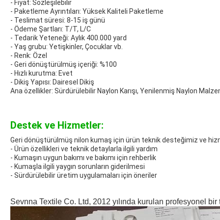
- Fiyat: Sözleşilebilir
- Paketleme Ayrıntıları: Yüksek Kaliteli Paketleme
- Teslimat süresi: 8-15 iş günü
- Ödeme Şartları: T/T, L/C
- Tedarik Yeteneği: Aylık 400.000 yard
- Yaş grubu: Yetişkinler, Çocuklar vb.
- Renk: Özel
- Geri dönüştürülmüş içeriği: %100
- Hızlı kurutma: Evet
- Dikiş Yapısı: Dairesel Dikiş
Ana özellikler: Sürdürülebilir Naylon Karışı, Yenilenmiş Naylon Malz
Destek ve Hizmetler:
Geri dönüştürülmüş nilon kumaş için ürün teknik desteğimiz ve hizme
- Ürün özellikleri ve teknik detaylarla ilgili yardım
- Kumaşın uygun bakımı ve bakımı için rehberlik
- Kumaşla ilgili yaygın sorunların giderilmesi
- Sürdürülebilir üretim uygulamaları için öneriler
Sevnna Textile Co. Ltd, 2012 yılında kurulan profesyonel bir tek