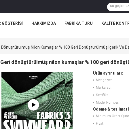
R GÖSTERISI
HAKKIMIZDA
FABRIKA TURU
KALITE KONT
i Dönüştürülmüş Nilon Kumaşlar % 100 Geri Dönüştürülmüş Içerik Ve Da
Geri dönüştürülmüş nilon kumaşlar % 100 geri dönüştür
Ürün ayrıntıları:
Menşe yeri:
Marka adı:
Sertifika:
Model Number:
Ödeme & teslimat k
Minimum Order Quant
Fiyat: