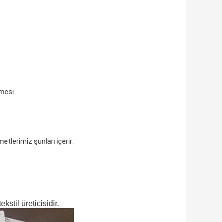
emesi
tlerimiz şunları içerir:
stil üreticisidir.