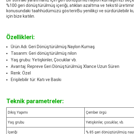
Bir sonraki yaratmanız için geri dönüşümlü naylon kumaşımızı seçere
%100 geri dönüştürülmüş içeriği, atıkları azaltma ve tekstil üretim
konusundaki taahhüdümüzü gösterirBu yenilikçi ve sürdürülebilir ku
için bize katılın.
Özellikleri:
Ürün Adı: Geri Dönüştürülmüş Naylon Kumaş
Tasarım: Geri dönüştürülmüş nilon
Yaş grubu: Yetişkinler, Çocuklar vb.
Avantaj: Repreve Geri Dönüştürülmüş Xlance Uzun Süren
Renk: Özel
Erişilebilir tür: Katı ve Baskı
Teknik parametreler:
Dikiş Yapımı
Çember örgü
Yaş grubu
Yetişkinler, çocuklar, vb.
İçeriği
% 85 geri dönüştürülmüş nay