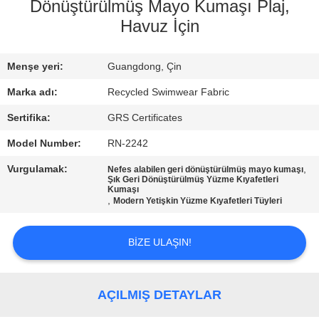
TURU
Dönüştürülmüş Mayo Kumaşı Plaj,
Havuz İçin
KALITE
Menşe yeri:
Guangdong, Çin
KONTROL
Marka adı:
Recycled Swimwear Fabric
BIZIMLE
Sertifika:
GRS Certificates
ILETIŞIME
Model Number:
RN-2242
GEÇIN
Vurgulamak:
,
Nefes alabilen geri dönüştürülmüş mayo kumaşı
Şık Geri Dönüştürülmüş Yüzme Kıyafetleri
Kumaşı
,
Modern Yetişkin Yüzme Kıyafetleri Tüyleri
HABERLER
BIZE ULAŞIN!
VAKALAR
AÇILMIŞ DETAYLAR
SITE