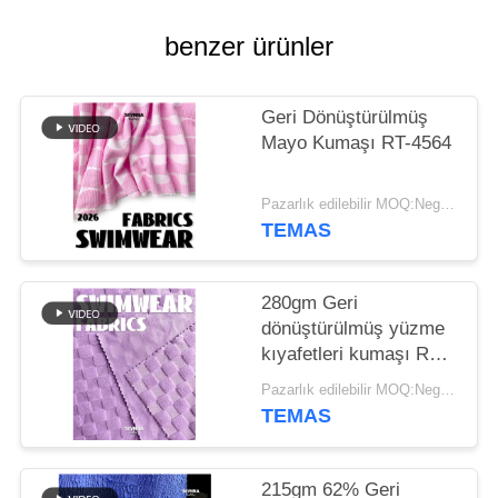
HARITASI
benzer ürünler
PRIVACY
POLICY
Geri Dönüştürülmüş
Mayo Kumaşı RT-4564
Pazarlık edilebilir MOQ:Negotiable
TEMAS
280gm Geri
dönüştürülmüş yüzme
kıyafetleri kumaşı RT-
4158
Pazarlık edilebilir MOQ:Negotiable
TEMAS
215gm 62% Geri