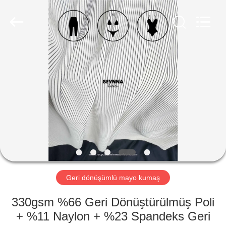
-
2026
SEVNNA
TEXTILE.
All
Rights
Reserved.
EV
ÜRÜN:%
S
VR
GÖSTERISI
HAKKIMIZDA
Geri dönüşümlü mayo kumaş
330gsm %66 Geri Dönüştürülmüş Poli
FABRIKA
+ %11 Naylon + %23 Spandeks Geri