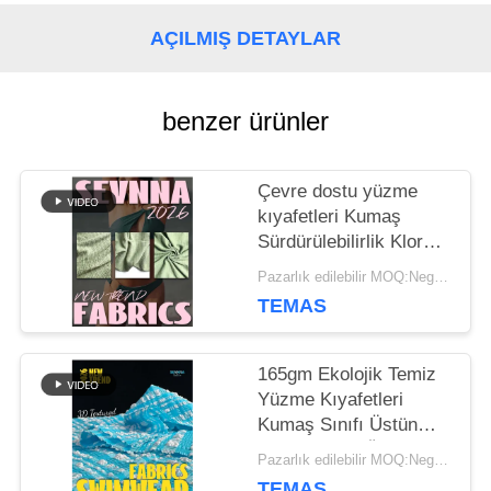
AÇILMIŞ DETAYLAR
VAKALAR
benzer ürünler
SITE
HARITASI
Çevre dostu yüzme
kıyafetleri Kumaş
Sürdürülebilirlik Klorya
PRIVACY
dayanıklı
Pazarlık edilebilir MOQ:Negotiable
TEMAS
POLICY
165gm Ekolojik Temiz
Yüzme Kıyafetleri
Kumaş Sınıfı Üstün
Lüks Kumaş Özel
Pazarlık edilebilir MOQ:Negotiable
TEMAS