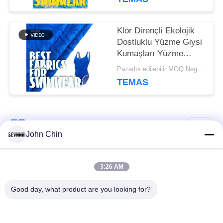
Klor Dirençli Ekolojik
Dostluklu Yüzme Giysi
Kumaşları Yüzme
Giysi İşletmeleri İçin
Pazarlık edilebilir MOQ:Negotiable
TEMAS
Popüler Kategoriler
Tüm
John Chin
Geri dönüşümlü
Geri dönüşümlü
3:26 AM
mayo kumaş
naylon kumaş
Good day, what product are you looking for?
Geri dönüşümlü
Geri dönüşümlü likra
polyester kumaş
kumaş