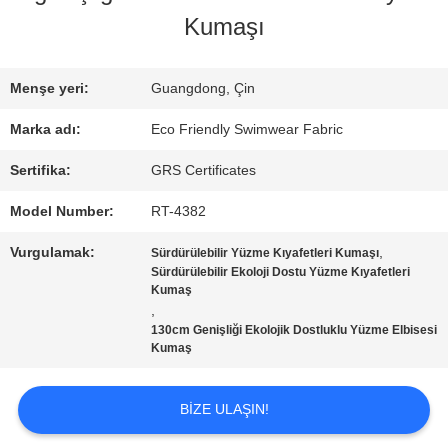
Kumaşı
FABRIKA
TURU
Menşe yeri:
Guangdong, Çin
Marka adı:
Eco Friendly Swimwear Fabric
KALITE
Sertifika:
GRS Certificates
KONTROL
Model Number:
RT-4382
Vurgulamak:
,
Sürdürülebilir Yüzme Kıyafetleri Kumaşı
BIZIMLE
Sürdürülebilir Ekoloji Dostu Yüzme Kıyafetleri
Kumaş
ILETIŞIME
,
130cm Genişliği Ekolojik Dostluklu Yüzme Elbisesi
Kumaş
GEÇIN
BIZE ULAŞIN!
HABERLER