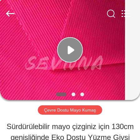
-
2026
SEVNNA
TEXTILE.
All
Rights
EV
Reserved.
ÜRÜN:%
S
VR
GÖSTERISI
Çevre Dostu Mayo Kumaş
Sürdürülebilir mayo çizginiz için 130cm
HAKKIMIZDA
genişliğinde Eko Dostu Yüzme Giysi