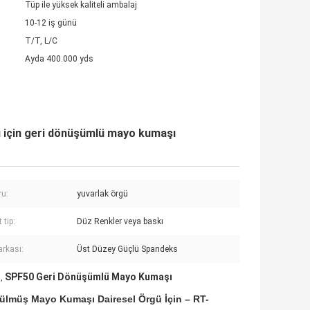
Tüp ile yüksek kaliteli ambalaj
10-12 iş günü
T/T, L/C
Ayda 400.000 yds
 için geri dönüşümlü mayo kumaşı
u:
yuvarlak örgü
 tip:
Düz Renkler veya baskı
arkası:
Üst Düzey Güçlü Spandeks
ı
SPF50 Geri Dönüşümlü Mayo Kumaşı
,
lmüş Mayo Kumaşı Dairesel Örgü İçin – RT-