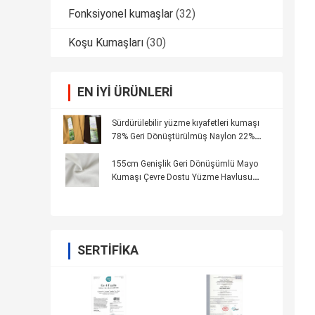
Fonksiyonel kumaşlar
(32)
Koşu Kumaşları
(30)
EN IYI ÜRÜNLERI
Sürdürülebilir yüzme kıyafetleri kumaşı
78% Geri Dönüştürülmüş Naylon 22%
Geri Dönüştürülmüş Malzemelerden
Spandex
155cm Genişlik Geri Dönüşümlü Mayo
Kumaşı Çevre Dostu Yüzme Havlusu
Bikini Tarzı
SERTIFIKA