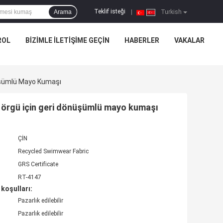
Teklif isteği
Arama
|
Turkish
ROL
BIZIMLE ILETIŞIME GEÇIN
HABERLER
VAKALAR
üşümlü Mayo Kumaşı
örgü için geri dönüşümlü mayo kumaşı
ÇİN
Recycled Swimwear Fabric
GRS Certificate
RT-4147
koşulları:
Pazarlık edilebilir
Pazarlık edilebilir