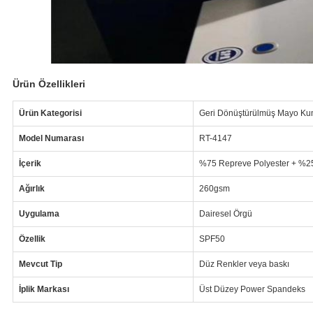
Ürün Özellikleri
Ürün Kategorisi
Geri Dönüştürülmüş Mayo Ku
Model Numarası
RT-4147
İçerik
%75 Repreve Polyester + %2
Ağırlık
260gsm
Uygulama
Dairesel Örgü
Özellik
SPF50
Mevcut Tip
Düz Renkler veya baskı
İplik Markası
Üst Düzey Power Spandeks