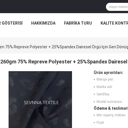
R GÖSTERISI
HAKKIMIZDA
FABRIKA TURU
KALITE KONT
m 75% Repreve Polyester + 25%Spandex Dairesel Örgü Için Geri Dön
260gm 75% Repreve Polyester + 25%Spandex Dairesel 
Ürün ayrıntıları:
Menşe yeri:
Marka adı:
Sertifika:
Model numarası:
Ödeme & teslimat 
Min sipariş miktarı:
Fiyat: