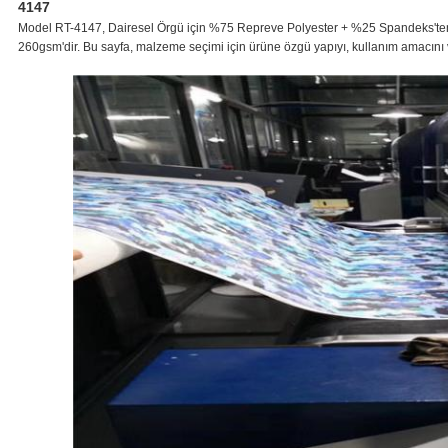
4147
Model RT-4147, Dairesel Örgü için %75 Repreve Polyester + %25 Spandeks'ten
260gsm'dir. Bu sayfa, malzeme seçimi için ürüne özgü yapıyı, kullanım amacını ve