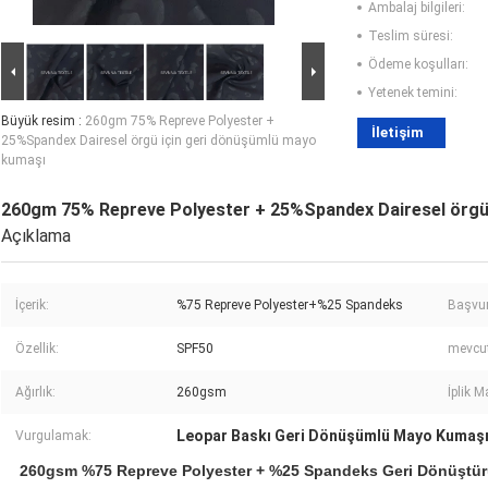
Ambalaj bilgileri:
Teslim süresi:
Ödeme koşulları:
Yetenek temini:
Büyük resim :
260gm 75% Repreve Polyester +
İletişim
25%Spandex Dairesel örgü için geri dönüşümlü mayo
kumaşı
260gm 75% Repreve Polyester + 25%Spandex Dairesel örgü
Açıklama
İçerik:
%75 Repreve Polyester+%25 Spandeks
Başvur
Özellik:
SPF50
mevcut
Ağırlık:
260gsm
İplik M
Leopar Baskı Geri Dönüşümlü Mayo Kumaş
Vurgulamak:
260gsm %75 Repreve Polyester + %25 Spandeks Geri Dönüştürü