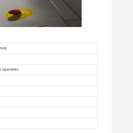
maşı
5 Spandeks