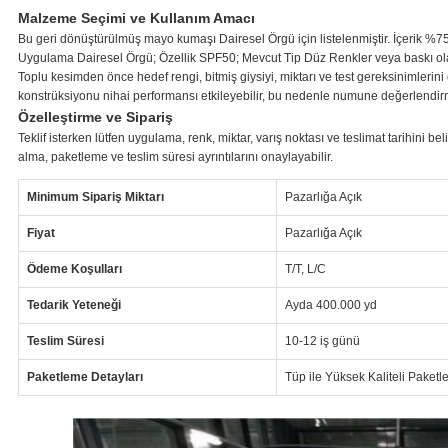
Malzeme Seçimi ve Kullanım Amacı
Bu geri dönüştürülmüş mayo kumaşı Dairesel Örgü için listelenmiştir. İçerik %
Uygulama Dairesel Örgü; Özellik SPF50; Mevcut Tip Düz Renkler veya baskı olar
Toplu kesimden önce hedef rengi, bitmiş giysiyi, miktarı ve test gereksinimleri
konstrüksiyonu nihai performansı etkileyebilir, bu nedenle numune değerlendirme
Özelleştirme ve Sipariş
Teklif isterken lütfen uygulama, renk, miktar, varış noktası ve teslimat tarihini 
alma, paketleme ve teslim süresi ayrıntılarını onaylayabilir.
Minimum Sipariş Miktarı
Pazarlığa Açık
Fiyat
Pazarlığa Açık
Ödeme Koşulları
T/T, L/C
Tedarik Yeteneği
Ayda 400.000 yd
Teslim Süresi
10-12 iş günü
Paketleme Detayları
Tüp ile Yüksek Kaliteli Paket