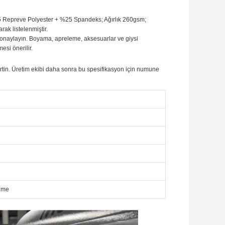
75 Repreve Polyester + %25 Spandeks; Ağırlık 260gsm;
ak listelenmiştir.
ni onaylayın. Boyama, apreleme, aksesuarlar ve giysi
si önerilir.
belirtin. Üretim ekibi daha sonra bu spesifikasyon için numune
leme