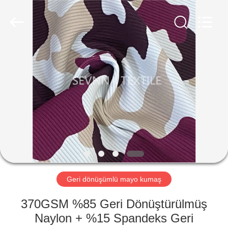
-
2026
SEVNNA
TEXTILE.
All
Rights
Reserved.
EV
ÜRÜN:%
S
VR
GÖSTERISI
HAKKIMIZDA
Geri dönüşümlü mayo kumaş
370GSM %85 Geri Dönüştürülmüş
FABRIKA
Naylon + %15 Spandeks Geri