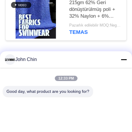
215gm 62% Geri
dönüştürülmüş poli +
32% Naylon + 6%
Spandeks Geri
Pazarlık edilebilir MOQ:Negotiable
dönüştürülmüş yüzme
TEMAS
kumaşı RT-4646
Popüler Kategoriler
Tüm
John Chin
Geri dönüşümlü
Geri dönüşümlü
12:33 PM
mayo kumaş
naylon kumaş
Good day, what product are you looking for?
Geri dönüşümlü
Geri dönüşümlü likra
polyester kumaş
kumaş
Çevre Dostu Mayo
Kumaşı al