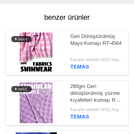
HARITASI
benzer ürünler
PRIVACY
POLICY
Geri Dönüştürülmüş
Mayo Kumaşı RT-4564
Pazarlık edilebilir MOQ:Negotiable
TEMAS
280gm Geri
dönüştürülmüş yüzme
kıyafetleri kumaşı RT-
4158
Pazarlık edilebilir MOQ:Negotiable
TEMAS