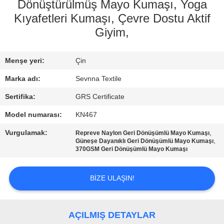
TURU
Dönüştürülmüş Mayo Kumaşı, Yoga
Kıyafetleri Kumaşı, Çevre Dostu Aktif
Giyim,
KALITE
KONTROL
Menşe yeri:
Çin
Marka adı:
Sevnna Textile
BIZIMLE
ILETIŞIME
Sertifika:
GRS Certificate
GEÇIN
Model numarası:
KN467
Vurgulamak:
,
Repreve Naylon Geri Dönüşümlü Mayo Kumaşı
,
Güneşe Dayanıklı Geri Dönüşümlü Mayo Kumaşı
HABERLER
370GSM Geri Dönüşümlü Mayo Kumaşı
VAKALAR
BIZE ULAŞIN!
SITE
AÇILMIŞ DETAYLAR