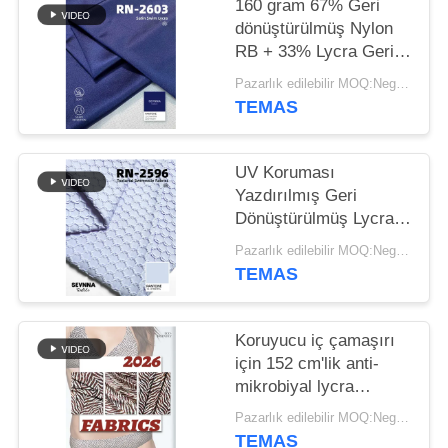
HARITASI
160 gram 67% Geri
dönüştürülmüş Nylon
RB + 33% Lycra Geri
PRIVACY
dönüştürülmüş Lycra
Pazarlık edilebilir MOQ:Negotiable
POLICY
Kumaşı RN-2603
TEMAS
UV Koruması
Yazdırılmış Geri
Dönüştürülmüş Lycra
Kumaşı Çevreye Dostu
Pazarlık edilebilir MOQ:Negotiable
TEMAS
Koruyucu iç çamaşırı
için 152 cm'lik anti-
mikrobiyal lycra
kumaşı
Pazarlık edilebilir MOQ:Negotiable
TEMAS