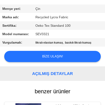
TURU
Menşe yeri:
Çin
KALITE
Marka adı:
Recycled Lycra Fabric
KONTROL
Sertifika:
Oeko Tex Standard 100
Model numarası:
SEV3321
BIZIMLE
Vurgulamak:
,
likralı elastan kumaş
baskılı likralı kumaş
ILETIŞIME
GEÇIN
BIZE ULAŞIN!
HABERLER
AÇILMIŞ DETAYLAR
VAKALAR
benzer ürünler
SITE