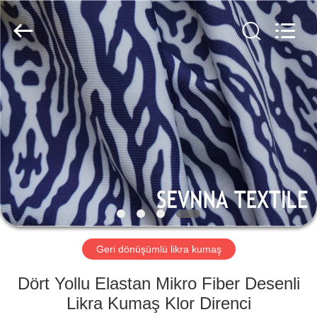
-
2026
SEVNNA
TEXTILE.
All
Rights
Reserved.
EV
ÜRÜN:%
S
VR
GÖSTERISI
HAKKIMIZDA
Geri dönüşümlü likra kumaş
Dört Yollu Elastan Mikro Fiber Desenli
FABRIKA
Likra Kumaş Klor Direnci