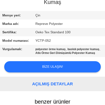
TURU
Kumaş
KALITE
Menşe yeri:
Çin
KONTROL
Marka adı:
Repreve Polyester
Sertifika:
Oeko Tex Standard 100
BIZIMLE
Model numarası:
YCTP-052
ILETIŞIME
Vurgulamak:
,
,
polyester örme kumaş
baskılı polyester kumaş
GEÇIN
Atkı Örme Geri Dönüşümlü Polyester Kumaş
BIZE ULAŞIN!
HABERLER
VAKALAR
AÇILMIŞ DETAYLAR
SITE
benzer ürünler