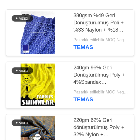
HARITASI
380gsm %49 Geri
PRIVACY
Dönüştürülmüş Poli +
POLICY
%33 Naylon + %18
Spandeks Geri
Pazarlık edilebilir MOQ:Negotiable
Dönüştürülmüş
TEMAS
Polyester Kumaş,
Yuvarlak Örgü İçin
240gm 96% Geri
Dönüştürülmüş Poly +
4%Spandex
Dönüştürülmüş
Pazarlık edilebilir MOQ:Negotiable
Polyester Kumaşlar
TEMAS
Dairesel örgü için
220gm 62% Geri
dönüştürülmüş Poly +
32% Nylon +