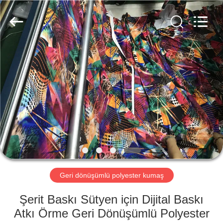
-
2026
SEVNNA
TEXTILE.
All
Rights
Reserved.
EV
ÜRÜN:%
S
VR
GÖSTERISI
HAKKIMIZDA
Geri dönüşümlü polyester kumaş
Şerit Baskı Sütyen için Dijital Baskı
FABRIKA
Atkı Örme Geri Dönüşümlü Polyester