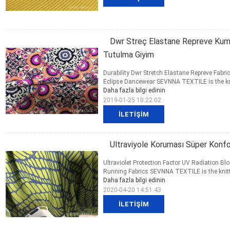
Dwr Streç Elastane Repreve Kum
Tutulma Giyim
Durability Dwr Stretch Elastane Repreve Fabr
Eclipse Dancewear SEVNNA TEXTILE is the knitt
Daha fazla bilgi edinin
2019-01-25 10:22:02
İLETIŞIM
Ultraviyole Koruması Süper Konf
Ultraviolet Protection Factor UV Radiation Bl
Running Fabrics SEVNNA TEXTILE is the knittin
Daha fazla bilgi edinin
2020-04-20 14:51:43
İLETIŞIM