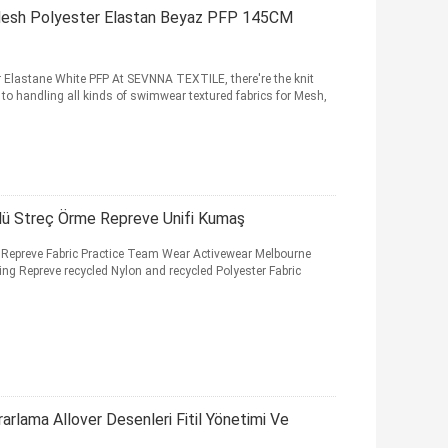
Mesh Polyester Elastan Beyaz PFP 145CM
Elastane White PFP At SEVNNA TEXTILE, there're the knit
o handling all kinds of swimwear textured fabrics for Mesh,
Yönlü Streç Örme Repreve Unifi Kumaş
ng Repreve Fabric Practice Team Wear Activewear Melbourne
ng Repreve recycled Nylon and recycled Polyester Fabric
lama Allover Desenleri Fitil Yönetimi Ve