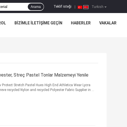
Teklif isteği
Arama
|
Turkish
ROL
BIZIMLE ILETIŞIME GEÇIN
HABERLER
VAKALAR
yester, Streç Pastel Tonlar Malzemeyi Yenile
Uv Protect Stretch Pastel Hues High End Athletica Wear Lycra
e recycled Nylon and recycled Polyester Fabric Supplier in ...