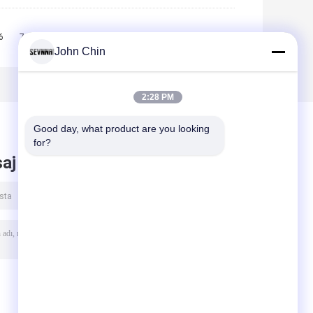
6
7
8
9
10
>>
>|
John Chin
2:28 PM
Good day, what product are you looking 
for?
aj bırak