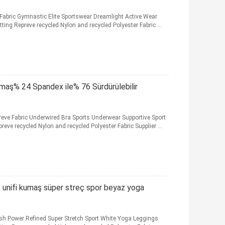
 Fabric Gymnastic Elite Sportswear Dreamlight Active Wear
ng Repreve recycled Nylon and recycled Polyester Fabric ...
maş% 24 Spandex ile% 76 Sürdürülebilir
preve Fabric Underwired Bra Sports Underwear Supportive Sport
ve recycled Nylon and recycled Polyester Fabric Supplier ...
k unifi kumaş süper streç spor beyaz yoga
osh Power Refined Super Stretch Sport White Yoga Leggings