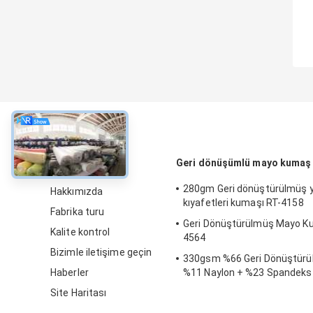
Hakkında
Geri dönüşümlü mayo kumaş
280gm Geri dönüştürülmüş
Hakkımızda
kıyafetleri kumaşı RT-4158
Fabrika turu
Geri Dönüştürülmüş Mayo K
Kalite kontrol
4564
Bizimle iletişime geçin
330gsm %66 Geri Dönüştürül
Haberler
%11 Naylon + %23 Spandeks 
Dönüştürülmüş Mayo Kumaşı
Site Haritası
İçin