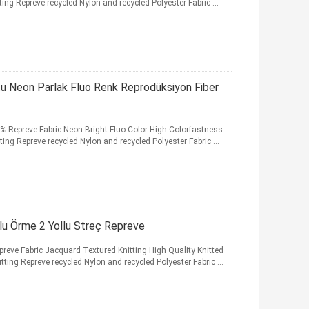
ing Repreve recycled Nylon and recycled Polyester Fabric ...
tu Neon Parlak Fluo Renk Reprodüksiyon Fiber
0% Repreve Fabric Neon Bright Fluo Color High Colorfastness
g Repreve recycled Nylon and recycled Polyester Fabric ...
lu Örme 2 Yollu Streç Repreve
eve Fabric Jacquard Textured Knitting High Quality Knitted
ing Repreve recycled Nylon and recycled Polyester Fabric ...