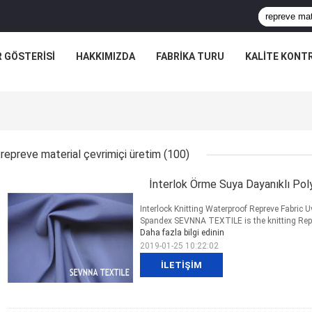
R GÖSTERISI
HAKKIMIZDA
FABRIKA TURU
KALITE KONT
repreve material çevrimiçi üretim
(100)
İnterlok Örme Suya Dayanıklı Pol
Interlock Knitting Waterproof Repreve Fabric 
Spandex SEVNNA TEXTILE is the knitting Reprev
Daha fazla bilgi edinin
2019-01-25 10:22:02
İLETIŞIM