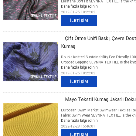
Elastane Soft Fit SEVNNA TEXTILE is the knitt
Daha fazla bilgi edinin
2019-01-25 10:22:02
İLETIŞIM
Çift Örme Unifi Baskı, Çevre Dos
Kumaş
Double Knitted Sustainability Eco Friendly 10
Cropped Legging SEVNNA TEXTILE is the knittin
Daha fazla bilgi edinin
2019-01-25 10:22:02
İLETIŞIM
Mayo Tekstil Kumaş Jakarlı Doku
European Swim Market Swimwear Textiles Repr
Fabric Swim Wear SEVNNA TEXTILE is the knitt
Daha fazla bilgi edinin
2022-12-28 15:46:01
İLETIŞIM