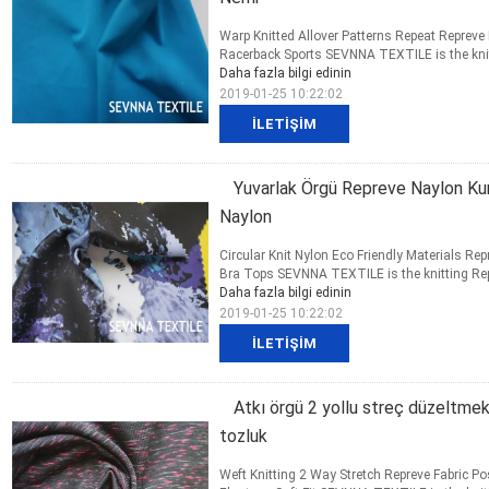
Warp Knitted Allover Patterns Repeat Repreve
Racerback Sports SEVNNA TEXTILE is the knitti
Daha fazla bilgi edinin
2019-01-25 10:22:02
İLETIŞIM
Yuvarlak Örgü Repreve Naylon Ku
Naylon
Circular Knit Nylon Eco Friendly Materials Re
Bra Tops SEVNNA TEXTILE is the knitting Repre
Daha fazla bilgi edinin
2019-01-25 10:22:02
İLETIŞIM
Atkı örgü 2 yollu streç düzeltme
tozluk
Weft Knitting 2 Way Stretch Repreve Fabric P