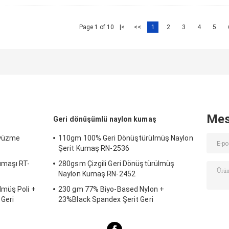
Page 1 of 10
|<
<<
1
2
3
4
5
Mes
Geri dönüşümlü naylon kumaş
 yüzme
110gm 100% Geri Dönüştürülmüş Naylon
Şerit Kumaş RN-2536
umaşı RT-
280gsm Çizgili Geri Dönüştürülmüş
Naylon Kumaş RN-2452
müş Poli +
230 gm 77% Biyo-Based Nylon +
Geri
23%Black Spandex Şerit Geri
 Plaj, Havuz
Dönüştürülmüş Nylon Kumaş SP7441