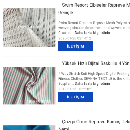
Swim Resort Elbiseler Repreve 
Genişlik
Swim Resort Dresses Repreve Mesh Polyester 
weaving circular department and woven team t
Crochet ...
Daha fazla bilgi edinin
2025-01-26 02:14:12
İLETIŞIM
Yüksek Hızlı Dijital Baskı ile 4 
4 Way Stretch Knit High Speed Digital Printi
Fitness Clothes SEVNNA TEXTILE is the knitti
Supplier ...
Daha fazla bilgi edinin
2019-01-25 10:22:02
İLETIŞIM
Çözgü Örme Repreve Kumaş Tekrar
Nemi