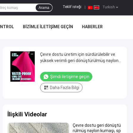
Teklif isteği
|
Turkish
Arama
ONTROL
BIZIMLE ILETIŞIME GEÇIN
HABERLER
Çevre dostu üretim için sürdürülebilir ve
yüksek verimli geri dönüştürülmüş naylon
kumaşı
Şimdi iletişime geçin
Daha Fazla Bilgi
İlişkili Videolar
Çevre dostu geri dönüştü
rülmüş naylon kumaşı, sp