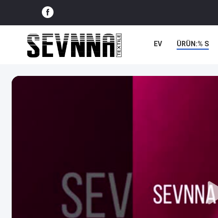
EV
ÜRÜN:% S
VAKALAR