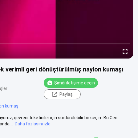
sek verimli geri dönüştürülmüş naylon kumaşı
Şimdi iletişime geçin
şler
Paylaş
lon kumaş
ruz, çevreci tüketiciler için sürdürülebilir bir seçim.Bu Geri
nda ...
Daha fazlasını izle