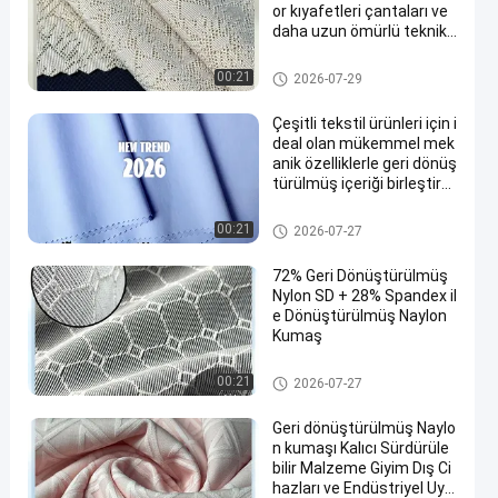
or kıyafetleri çantaları ve
daha uzun ömürlü teknik t
ekstil üretimi için idealdir
Geri dönüşümlü naylon kuma
00:21
2026-07-29
ş
Çeşitli tekstil ürünleri için i
deal olan mükemmel mek
anik özelliklerle geri dönüş
türülmüş içeriği birleştire
n geri dönüştürülmüş nilo
n kumaş
Geri dönüşümlü naylon kuma
00:21
2026-07-27
ş
72% Geri Dönüştürülmüş
Nylon SD + 28% Spandex il
e Dönüştürülmüş Naylon
Kumaş
Geri dönüşümlü naylon kuma
00:21
2026-07-27
ş
Geri dönüştürülmüş Naylo
n kumaşı Kalıcı Sürdürüle
bilir Malzeme Giyim Dış Ci
hazları ve Endüstriyel Uyg