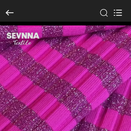
-
2026
SEVNNA
TEXTILE.
All
Rights
Reserved.
EV
ÜRÜN:%
S
Mesaj bırakın
VR
GÖSTERISI
Sizi yakında arayacağız!
HAKKIMIZDA
FABRIKA