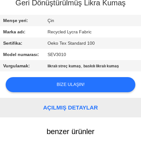
TURU
Geri Dönüştürülmüş Likra Kumaş
KALITE
Menşe yeri:
Çin
KONTROL
Marka adı:
Recycled Lycra Fabric
Sertifika:
Oeko Tex Standard 100
BIZIMLE
Model numarası:
SEV3010
ILETIŞIME
Vurgulamak:
,
likralı streç kumaş
baskılı likralı kumaş
GEÇIN
BIZE ULAŞIN!
HABERLER
AÇILMIŞ DETAYLAR
VAKALAR
benzer ürünler
SITE