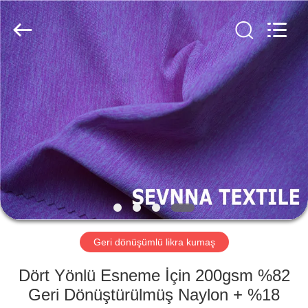
-
2026
SEVNNA
TEXTILE.
All
Rights
Reserved.
EV
ÜRÜN:%
S
VR
GÖSTERISI
HAKKIMIZDA
Geri dönüşümlü likra kumaş
Dört Yönlü Esneme İçin 200gsm %82
FABRIKA
Geri Dönüştürülmüş Naylon + %18