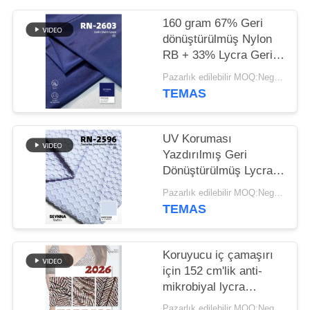
HARITASI
160 gram 67% Geri
dönüştürülmüş Nylon
PRIVACY
RB + 33% Lycra Geri
POLICY
dönüştürülmüş Lycra
Pazarlık edilebilir MOQ:Negotiable
Kumaşı RN-2603
TEMAS
UV Koruması
Yazdırılmış Geri
Dönüştürülmüş Lycra
Kumaşı Çevreye Dostu
Pazarlık edilebilir MOQ:Negotiable
TEMAS
Koruyucu iç çamaşırı
için 152 cm'lik anti-
mikrobiyal lycra
kumaşı
Pazarlık edilebilir MOQ:Negotiable