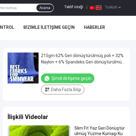
Teklif isteği
|
Turkish
Arama
ONTROL
BIZIMLE ILETIŞIME GEÇIN
HABERLER
215gm 62% Geri dönüştürülmüş poli + 32%
Naylon + 6% Spandeks Geri dönüştürülmüş
yüzme kumaşı RT-4646
Şimdi iletişime geçin
Daha Fazla Bilgi
İlişkili Videolar
Slim Fit Yaz Geri Dönüştür
ülmüş Yüzme Kumaşı Ku