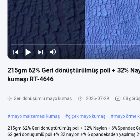
215gm 62% Geri dönüştürülmüş poli + 32% Na
kumaşı RT-4646
Geri dönüşümlü mayo kumaş
2026-07-29
68 görüş
#
mayo malzemesi kumaş
#
çiçek mayo kumaş
#
mayo örme 
215gm 62% Geri dönüştürülmüş poli + 32% Naylon + 6%Spandex G
62 geri dönüşümlü poli +% 32 naylon +% 6 spandeksden yapılmış 215