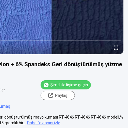
ylon + 6% Spandeks Geri dönüştürülmüş yüzme
Şimdi iletişime geçin
ler
Paylaş
kumaş
eri dönüştürülmüş mayo kumaşı RT-4646 RT-4646 RT-4646 modeli,%
 gramlık bir...
Daha fazlasını izle