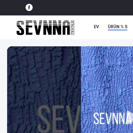
EV
ÜRÜN:% S
VAKALAR