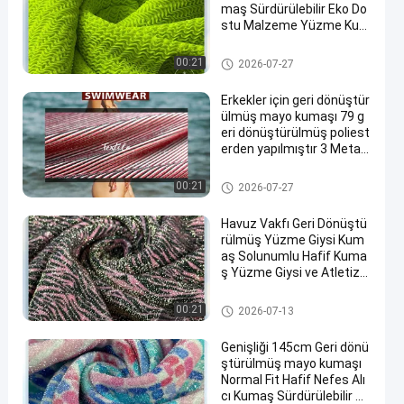
maş Sürdürülebilir Eko Do
stu Malzeme Yüzme Kum
aşı ve Plaj Aktivitesi Giysi i
çin İdeal
Geri dönüşümlü mayo kumaş
00:21
2026-07-27
Erkekler için geri dönüştür
ülmüş mayo kumaşı 79 g
eri dönüştürülmüş poliest
erden yapılmıştır 3 Metalli
k gümüş 18 Spandex Sürd
ürülebilir mayo üretimi içi
Geri dönüşümlü mayo kumaş
00:21
2026-07-27
n idealdir
Havuz Vakfı Geri Dönüştü
rülmüş Yüzme Giysi Kum
aş Solunumlu Hafif Kuma
ş Yüzme Giysi ve Atletiz
m Su Sporları Giysi için Kul
lanılır
Geri dönüşümlü mayo kumaş
00:21
2026-07-13
Genişliği 145cm Geri dönü
ştürülmüş mayo kumaşı
Normal Fit Hafif Nefes Alı
cı Kumaş Sürdürülebilir m