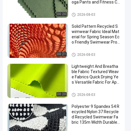
oga Pants and Fitness Cl
othing Applications
Esnek Likra Kumaşlar
00:20
2026-08-03
Solid Pattern Recycled S
wimwear Fabric Ideal Mat
erial for Spring Season Ec
o Friendly Swimwear Prod
uction and Sustainable
Geri dönüşümlü mayo kumaş
00:21
2026-08-03
Lightweight And Breatha
ble Fabric Textured Weav
e Fabrics Quick Drying Ye
s Versatile Fabric For App
arel Upholstery And Outd
oor
Koşu Kumaşları
00:20
2026-08-03
Polyester 9 Spandex 54 R
ecycled Nylon 37 Recycle
d Recycled Swimwear Fa
bric 135m Width Durable
Eco Fabric for Swimwear