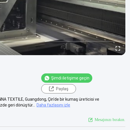
Şimdi iletişime geçin
Paylaş
NA TEXTILE, Guangdong, Çin'de bir kumaş üreticisi ve
zde geri dönüştür...
Daha fazlasını izle
Mesajınızı bırakın.