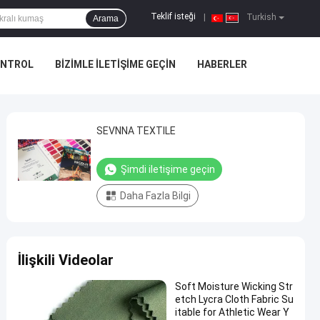
Teklif isteği
|
Turkish
Arama
ONTROL
BIZIMLE ILETIŞIME GEÇIN
HABERLER
SEVNNA TEXTILE
Şimdi iletişime geçin
Daha Fazla Bilgi
İlişkili Videolar
Soft Moisture Wicking Str
etch Lycra Cloth Fabric Su
itable for Athletic Wear Y