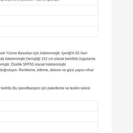
ek Yüzme Bavulları için listelenmiştir. İçeriği% 92 Geri
k listelenmiştir;Genişliği 152 cm olarak belirtildi.Uygulama
miştir; Özellik SPF50 olarak listelenmiştir.
 doğrulayın. Renkleme, bitirme, dekore ve giysi yapısı nihai
ni belirtin.Bu spesifikasyon için paketleme ve teslim süresi