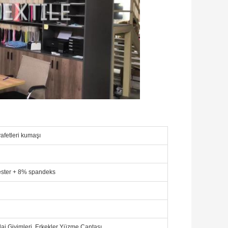
afetleri kumaşı
ester + 8% spandeks
Plaj Giyimleri, Erkekler Yüzme Çantası