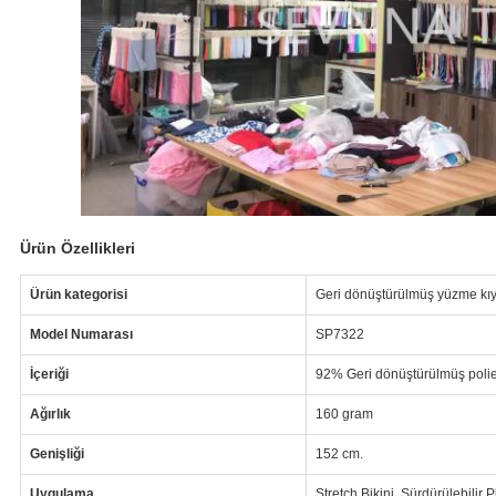
Ürün Özellikleri
Ürün kategorisi
Geri dönüştürülmüş yüzme kıy
Model Numarası
SP7322
İçeriği
92% Geri dönüştürülmüş poli
Ağırlık
160 gram
Genişliği
152 cm.
Uygulama
Stretch Bikini, Sürdürülebilir 