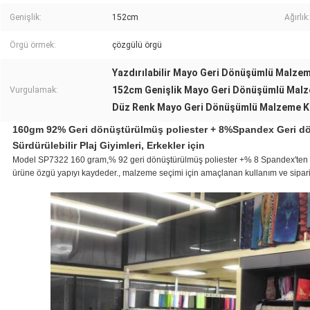
Genişlik:
152cm
Ağırlık:
Örgü örmek:
çözgülü örgü
Yazdırılabilir Mayo Geri Dönüşümlü Malz
152cm Genişlik Mayo Geri Dönüşümlü Mal
Vurgulamak:
Düz Renk Mayo Geri Dönüşümlü Malzeme 
160gm 92% Geri dönüştürülmüş poliester + 8%Spandex Geri dö
Sürdürülebilir Plaj Giyimleri, Erkekler için
Model SP7322 160 gram,% 92 geri dönüştürülmüş poliester +% 8 Spandex'ten y
ürüne özgü yapıyı kaydeder., malzeme seçimi için amaçlanan kullanım ve sipariş