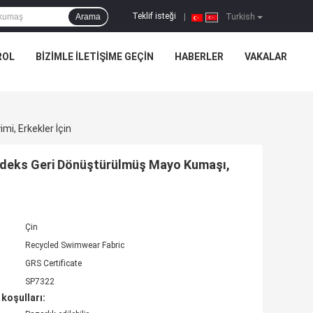
Teklif isteği
Arama
|
Turkish
ROL
BIZIMLE ILETIŞIME GEÇIN
HABERLER
VAKALAR
i, Erkekler İçin
ndeks Geri Dönüştürülmüş Mayo Kumaşı,
Çin
Recycled Swimwear Fabric
GRS Certificate
SP7322
koşulları: