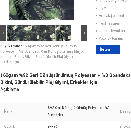
Min sipariş miktarı:
Fiyat:
Ambalaj bilgileri:
Teslim süresi:
Ödeme koşulları:
Yetenek temini:
Büyük resim :
160gsm %92 Geri Dönüştürülmüş
İletişim
Polyester + %8 Spandeks Geri Dönüştürülmüş Mayo
Kumaşı, Esnek Bikini, Sürdürülebilir Plaj Giyimi,
Erkekler İçin
160gsm %92 Geri Dönüştürülmüş Polyester + %8 Spandeks
Bikini, Sürdürülebilir Plaj Giyimi, Erkekler İçin
Açıklama
%92 Geri Dönüştürülmüş Polyester+%8
İçerik:
Başvur
Spandeks
Özellik:
SPF50
mevcut