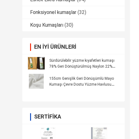
Fonksiyonel kumaşlar
(32)
Koşu Kumaşları
(30)
EN IYI ÜRÜNLERI
Sürdürülebilir yüzme kıyafetleri kumaşı
78% Geri Dönüştürülmüş Naylon 22%
Geri Dönüştürülmüş Malzemelerden
Spandex
155cm Genişlik Geri Dönüşümlü Mayo
Kumaşı Çevre Dostu Yüzme Havlusu
Bikini Tarzı
SERTIFIKA