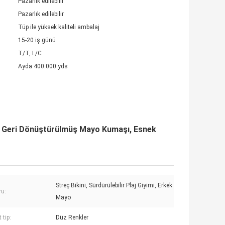
Pazarlık edilebilir
Pazarlık edilebilir
Tüp ile yüksek kaliteli ambalaj
15-20 iş günü
T/T, L/C
Ayda 400.000 yds
 Geri Dönüştürülmüş Mayo Kumaşı, Esnek
Streç Bikini, Sürdürülebilir Plaj Giyimi, Erkek
u:
Mayo
 tip:
Düz Renkler