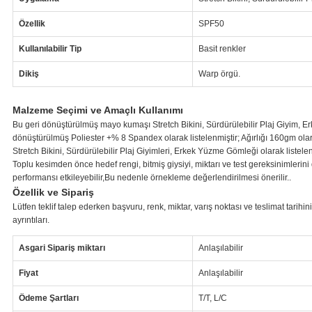
Özellik
SPF50
Kullanılabilir Tip
Basit renkler
Dikiş
Warp örgü.
Malzeme Seçimi ve Amaçlı Kullanımı
Bu geri dönüştürülmüş mayo kumaşı Stretch Bikini, Sürdürülebilir Plaj Giyim, Erk
dönüştürülmüş Poliester +% 8 Spandex olarak listelenmiştir; Ağırlığı 160gm olara
Stretch Bikini, Sürdürülebilir Plaj Giyimleri, Erkek Yüzme Gömleği olarak listelen
Toplu kesimden önce hedef rengi, bitmiş giysiyi, miktarı ve test gereksinimlerini
performansı etkileyebilir,Bu nedenle örnekleme değerlendirilmesi önerilir..
Özellik ve Sipariş
Lütfen teklif talep ederken başvuru, renk, miktar, varış noktası ve teslimat tarihi
ayrıntıları.
Asgari Sipariş miktarı
Anlaşılabilir
Fiyat
Anlaşılabilir
Ödeme Şartları
T/T, L/C