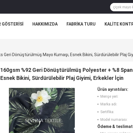
R GÖSTERISI
HAKKIMIZDA
FABRIKA TURU
KALITE KONT
ri Dönüştürülmüş Mayo Kumaşı, Esnek Bikini, Sürdürülebilir Plaj Giyim
160gsm %92 Geri Dönüştürülmüş Polyester + %8 Spa
Esnek Bikini, Sürdürülebilir Plaj Giyimi, Erkekler İçin
Ürün ayrıntıları:
Menşe yeri:
Marka adı:
Sertifika:
Model numarası:
Ödeme & teslimat 