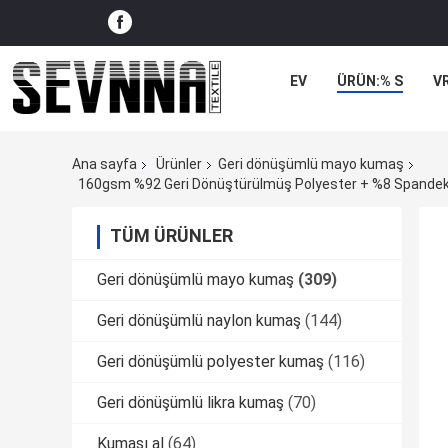
EV
ÜRÜN:% S
V
Ana sayfa
Ürünler
Geri dönüşümlü mayo kumaş
160gsm %92 Geri Dönüştürülmüş Polyester + %8 Spandeks Ge
TÜM ÜRÜNLER
Geri dönüşümlü mayo kumaş
(309)
Geri dönüşümlü naylon kumaş
(144)
Geri dönüşümlü polyester kumaş
(116)
Geri dönüşümlü likra kumaş
(70)
Kumaşı al
(64)