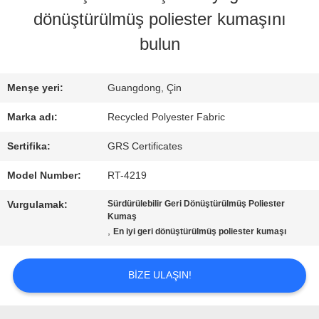
dönüştürülmüş poliester kumaşını
FABRIKA
bulun
TURU
Menşe yeri:
Guangdong, Çin
KALITE
Marka adı:
Recycled Polyester Fabric
KONTROL
Sertifika:
GRS Certificates
Model Number:
RT-4219
BIZIMLE
Vurgulamak:
Sürdürülebilir Geri Dönüştürülmüş Poliester
Kumaş
ILETIŞIME
,
En iyi geri dönüştürülmüş poliester kumaşı
GEÇIN
BIZE ULAŞIN!
HABERLER