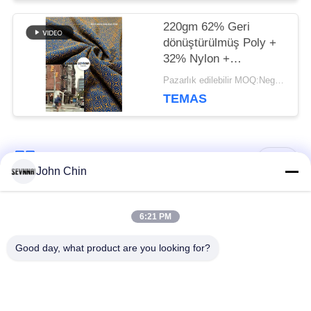
220gm 62% Geri
dönüştürülmüş Poly +
32% Nylon +
6%Spandex
Pazarlık edilebilir MOQ:Negotiable
Dönüştürülmüş
TEMAS
Polyester Kumaşlar
Dairesel örgü için
Popüler Kategoriler
Tüm
John Chin
Geri dönüşümlü
Geri dönüşümlü
6:21 PM
mayo kumaş
naylon kumaş
Good day, what product are you looking for?
Geri dönüşümlü
Geri dönüşümlü likra
polyester kumaş
kumaş