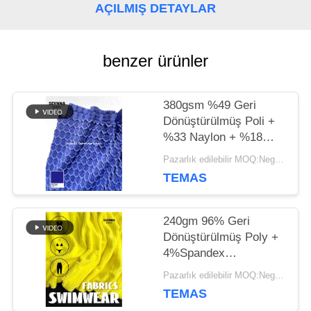
AÇILMIŞ DETAYLAR
VAKALAR
benzer ürünler
SITE
380gsm %49 Geri
HARITASI
Dönüştürülmüş Poli +
%33 Naylon + %18
Spandeks Geri
Pazarlık edilebilir MOQ:Negotiable
PRIVACY
Dönüştürülmüş
TEMAS
Polyester Kumaş,
POLICY
Yuvarlak Örgü İçin
240gm 96% Geri
Dönüştürülmüş Poly +
4%Spandex
Dönüştürülmüş
Pazarlık edilebilir MOQ:Negotiable
Polyester Kumaşlar
TEMAS
Dairesel örgü için